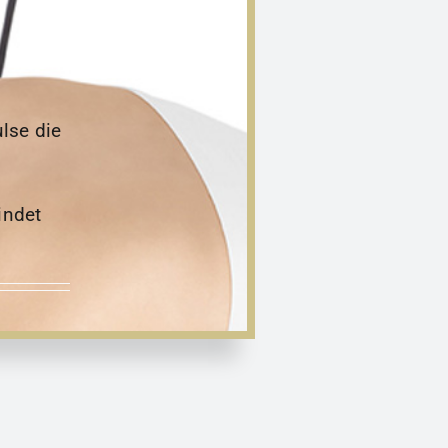
lse die
indet