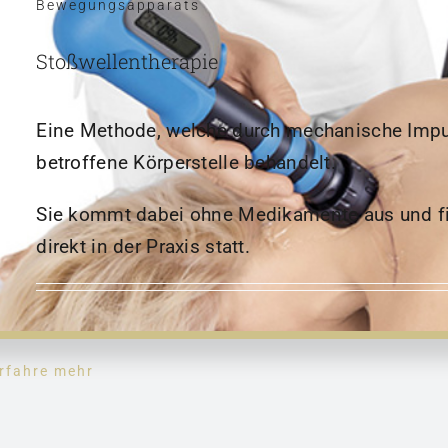
Bewegungsapparats
Stoßwellentherapie
Eine Methode, welche durch mechanische Impu
betroffene Körperstelle behandelt.
Sie kommt dabei ohne Medikamente aus und f
direkt in der Praxis statt.
rfahre mehr