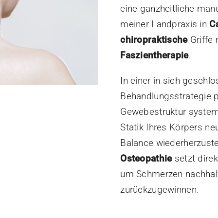
eine ganzheitliche man
meiner Landpraxis in
C
chiropraktische
Griffe
Faszientherapie
.
In einer in sich geschl
Behandlungsstrategie p
Gewebestruktur systemat
Statik Ihres Körpers n
Balance wiederherzustel
Osteopathie
setzt dire
um Schmerzen nachhalti
zurückzugewinnen.