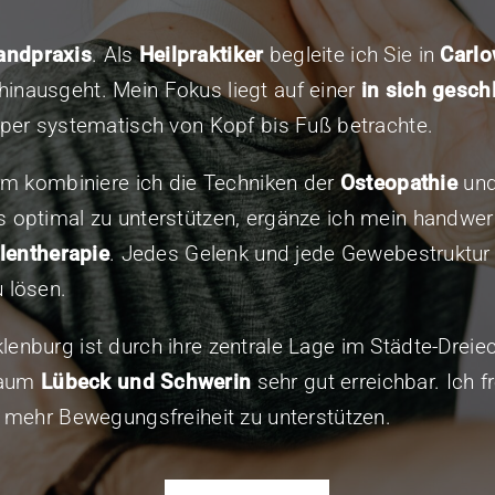
andpraxis
. Als
Heilpraktiker
begleite ich Sie in
Carl
inausgeht. Mein Fokus liegt auf einer
in sich gesch
örper systematisch von Kopf bis Fuß betrachte.
rm kombiniere ich die Techniken der
Osteopathie
un
 optimal zu unterstützen, ergänze ich mein handwe
lentherapie
. Jedes Gelenk und jede Gewebestruktur
 lösen.
enburg ist durch ihre zentrale Lage im Städte-Drei
Raum
Lübeck und Schwerin
sehr gut erreichbar. Ich f
u mehr Bewegungsfreiheit zu unterstützen.