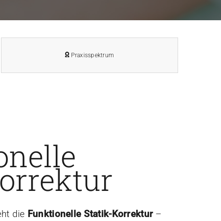
Praxisspektrum
onelle
korrektur
eht die
Funktionelle Statik-Korrektur
–