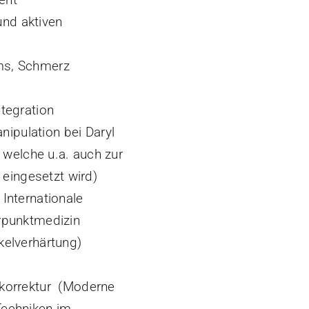
nd aktiven
ms, Schmerz
ntegration
ipulation bei Daryl
, welche u.a. auch zur
ingesetzt wird)
Internationale
erpunktmedizin
kelverhärtung)
kkorrektur (Moderne
Techniken im