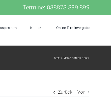
Termine:
038873 399 899
isspektrum
Kontakt
Online Terminvergabe
Start
»
Vita Andreas Kaatz
Zurück
Vor