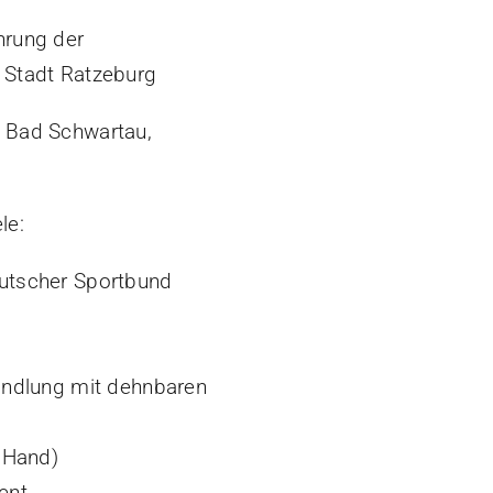
hrung der
e Stadt Ratzeburg
, Bad Schwartau,
le:
utscher Sportbund
andlung mit dehnbaren
 Hand)
ent