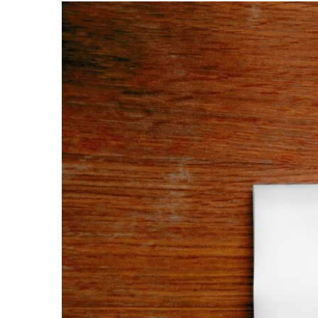
Zeige
grösseres
Bild