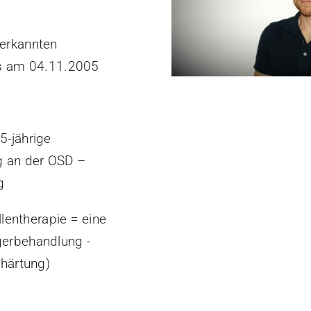
erkannten
ss am 04.11.2005
5-jährige
g an der OSD –
g
llentherapie = eine
gerbehandlung -
rhärtung)